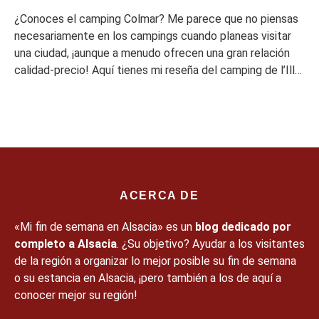
¿Conoces el camping Colmar? Me parece que no piensas
necesariamente en los campings cuando planeas visitar
una ciudad, ¡aunque a menudo ofrecen una gran relación
calidad-precio! Aquí tienes mi reseña del camping de l’Ill
en Colmar. Un camping junto al agua cerca de Colmar Al
igual que el camping de Estrasburgo que descubrí hace un
[…]
ACERCA DE
«Mi fin de semana en Alsacia» es un
blog dedicado por
completo a Alsacia
. ¿Su objetivo? Ayudar a los visitantes
de la región a organizar lo mejor posible su fin de semana
o su estancia en Alsacia, ¡pero también a los de aquí a
conocer mejor su región!