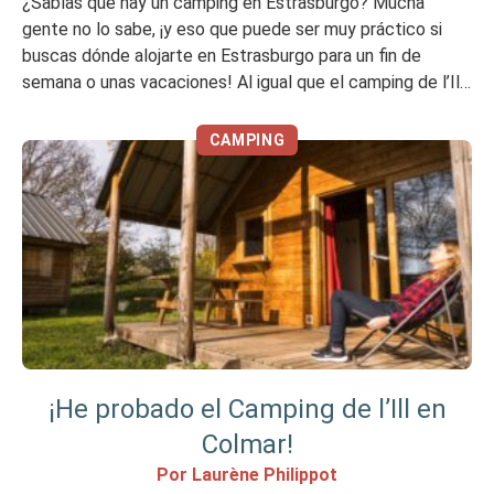
¿Sabías que hay un camping en Estrasburgo? Mucha
gente no lo sabe, ¡y eso que puede ser muy práctico si
buscas dónde alojarte en Estrasburgo para un fin de
semana o unas vacaciones! Al igual que el camping de l’Ill
en Colmar, es un camping CityKamp (del mismo grupo que
Huttopia). Este camping de 4 […]
CAMPING
¡He probado el Camping de l’Ill en
Colmar!
Por Laurène Philippot