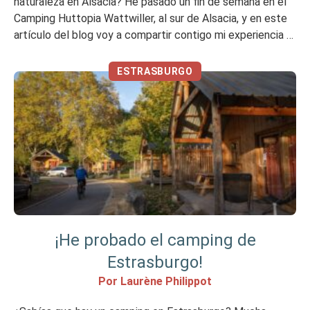
naturaleza en Alsacia? He pasado un fin de semana en el
Camping Huttopia Wattwiller, al sur de Alsacia, y en este
artículo del blog voy a compartir contigo mi experiencia y
mi opinión. Mi opinión en resumen Me ha gustado No me
gustó tanto Resumen […]
ESTRASBURGO
¡He probado el camping de
Estrasburgo!
Por Laurène Philippot