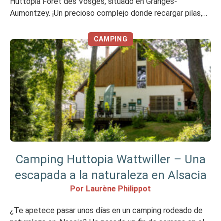
Huttopia Forêt des Vosges, situado en Granges-
Aumontzey. ¡Un precioso complejo donde recargar pilas,
perfecto para una escapada a la naturaleza a un paso de
Alsacia! Mi opinión en resumen Me ha gustado No me […]
CAMPING
Camping Huttopia Wattwiller – Una
escapada a la naturaleza en Alsacia
Por Laurène Philippot
¿Te apetece pasar unos días en un camping rodeado de