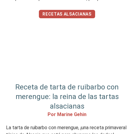
la primavera y pronto llegará la temporada de la aspérula
olorosa, que es como se llama en […]
RECETAS ALSACIANAS
Receta de tarta de ruibarbo con
merengue: la reina de las tartas
alsacianas
Por Marine Gehin
La tarta de ruibarbo con merengue, ¡una receta primaveral