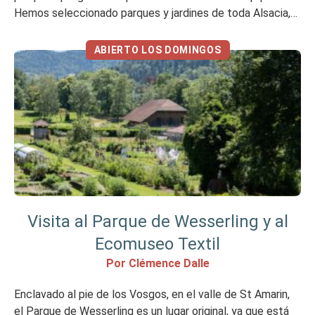
Hemos seleccionado parques y jardines de toda Alsacia,
de estilos muy variados, para todos los gustos. En
cualquier caso, son lugares agradables para respirar aire
ABIERTO LOS DOMINGOS
puro, llenarse de vegetación y desconectar […]
Visita al Parque de Wesserling y al
Ecomuseo Textil
Por Clémence Dalle
Enclavado al pie de los Vosgos, en el valle de St Amarin,
el Parque de Wesserling es un lugar original, ya que está