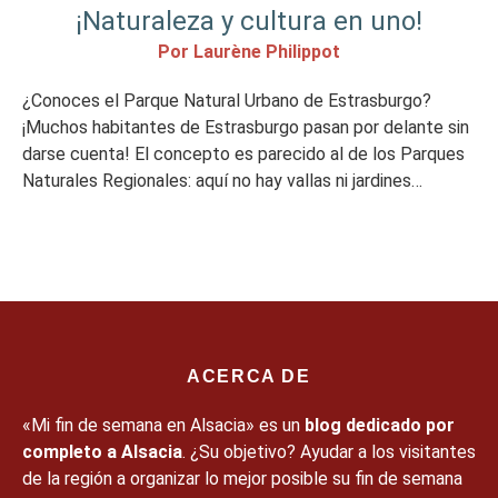
¡Naturaleza y cultura en uno!
Por Laurène Philippot
¿Conoces el Parque Natural Urbano de Estrasburgo?
¡Muchos habitantes de Estrasburgo pasan por delante sin
darse cuenta! El concepto es parecido al de los Parques
Naturales Regionales: aquí no hay vallas ni jardines
cerrados, sino barrios enteros de la ciudad en los que se
conservan y se ponen en valor los recursos naturales,
históricos y […]
ACERCA DE
«Mi fin de semana en Alsacia» es un
blog dedicado por
completo a Alsacia
. ¿Su objetivo? Ayudar a los visitantes
de la región a organizar lo mejor posible su fin de semana