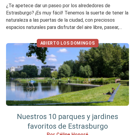
¿Te apetece dar un paseo por los alrededores de
Estrasburgo? ¡Es muy fácil! Tenemos la suerte de tener la
naturaleza a las puertas de la ciudad, con preciosos
espacios naturales para disfrutar del aire libre, pasear,
descubrir la fauna y la flora, hacer un pícnic…¡En esta
entrada del blog te contamos cuáles son nuestros sitios
ABIERTO LOS DOMINGOS
[…]
Nuestros 10 parques y jardines
favoritos de Estrasburgo
Por Céline Honoré