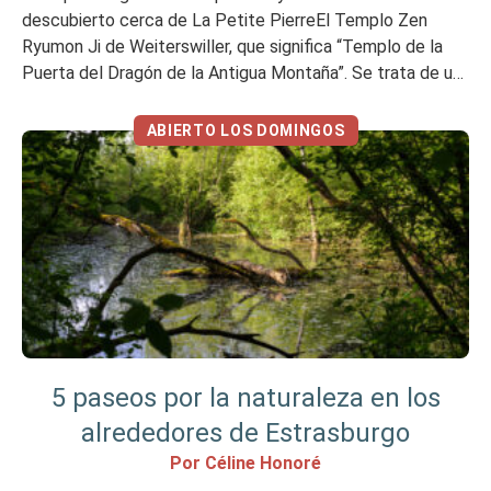
descubierto cerca de La Petite PierreEl Templo Zen
Ryumon Ji de Weiterswiller, que significa “Templo de la
Puerta del Dragón de la Antigua Montaña”. Se trata de un
monasterio budista donde una comunidad de monjes y
monjas llevan una vida monástica según las reglas de […]
ABIERTO LOS DOMINGOS
5 paseos por la naturaleza en los
alrededores de Estrasburgo
Por Céline Honoré