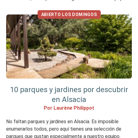
de biodiversidad. Con una superficie de 904 hectáreas,
esta reserva natural nacional ocupa una […]
ABIERTO LOS DOMINGOS
10 parques y jardines por descubrir
en Alsacia
Por Laurène Philippot
No faltan parques y jardines en Alsacia. Es imposible
enumerarlos todos, pero aquí tienes una selección de
parques que gustan especialmente a nuestro equipo.