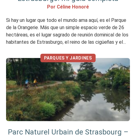
Por Céline Honoré
Si hay un lugar que todo el mundo ama aquí, es el Parque
de la Orangerie. Más que un simple espacio verde de 26
hectáreas, es el lugar sagrado de reunión dominical de los
habitantes de Estrasburgo, el reino de las cigüeñas y el
escenario de una mágica floración primaveral entre
magnolias y cerezos japoneses. […]
PARQUES Y JARDINES
Parc Naturel Urbain de Strasbourg –