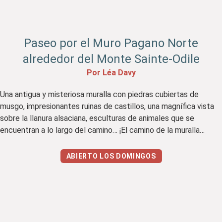
Paseo por el Muro Pagano Norte
alrededor del Monte Sainte-Odile
Por Léa Davy
Una antigua y misteriosa muralla con piedras cubiertas de
musgo, impresionantes ruinas de castillos, una magnífica vista
sobre la llanura alsaciana, esculturas de animales que se
encuentran a lo largo del camino… ¡El camino de la muralla
pagana del norte, alrededor del Monte Sainte-Odile en las
alturas de Ottrott, es realmente uno de mis paseos […]
ABIERTO LOS DOMINGOS