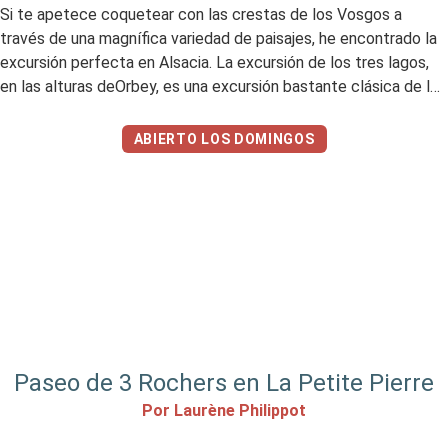
Si te apetece coquetear con las crestas de los Vosgos a
través de una magnífica variedad de paisajes, he encontrado la
excursión perfecta en Alsacia. La excursión de los tres lagos,
en las alturas deOrbey, es una excursión bastante clásica de los
Vosgos, ¡pero merece la pena! Como su nombre indica, recorre
el Lago Negro, […]
ABIERTO LOS DOMINGOS
Paseo de 3 Rochers en La Petite Pierre
Por Laurène Philippot