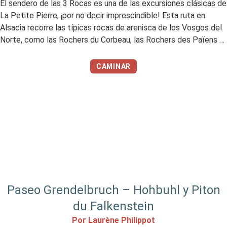
El sendero de las 3 Rocas es una de las excursiones clásicas de
La Petite Pierre, ¡por no decir imprescindible! Esta ruta en
Alsacia recorre las típicas rocas de arenisca de los Vosgos del
Norte, como las Rochers du Corbeau, las Rochers des Païens y
la Rocher Blanc. Mi opinión resumida Me encantó Me gustó […]
CAMINAR
Paseo Grendelbruch – Hohbuhl y Piton
du Falkenstein
Por Laurène Philippot