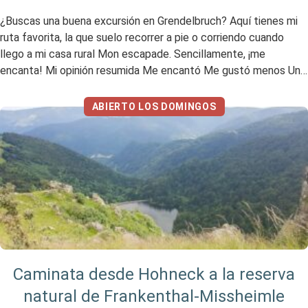
¿Buscas una buena excursión en Grendelbruch? Aquí tienes mi
ruta favorita, la que suelo recorrer a pie o corriendo cuando
llego a mi casa rural Mon escapade. Sencillamente, ¡me
encanta! Mi opinión resumida Me encantó Me gustó menos Un
magnífico paseo En este paseo, estarás en Alsacia, pero
también disfrutarás de los paisajes del Macizo […]
ABIERTO LOS DOMINGOS
Caminata desde Hohneck a la reserva
natural de Frankenthal-Missheimle