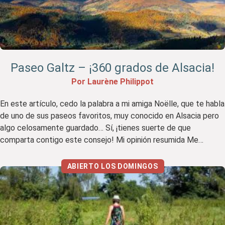
Paseo Galtz – ¡360 grados de Alsacia!
Por Laurène Philippot
En este artículo, cedo la palabra a mi amiga Noëlle, que te habla
de uno de sus paseos favoritos, muy conocido en Alsacia pero
algo celosamente guardado… Sí, ¡tienes suerte de que
comparta contigo este consejo! Mi opinión resumida Me
encantó Me gustó menos El paseo dominical de los alsacianos
He aquí una idea original […]
ABIERTO LOS DOMINGOS