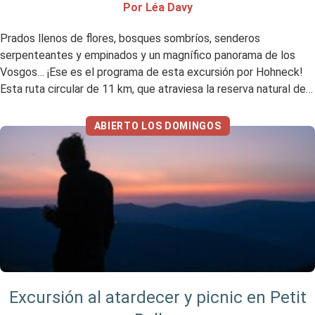
Por Léa Davy
Prados llenos de flores, bosques sombríos, senderos
serpenteantes y empinados y un magnífico panorama de los
Vosgos… ¡Ese es el programa de esta excursión por Hohneck!
Esta ruta circular de 11 km, que atraviesa la reserva natural de
Frankenthal-Missheimle, te cautivará por la diversidad de los
paisajes que atraviesa… ¡y por su lado deportivo! Mi […]
ABIERTO LOS DOMINGOS
Excursión al atardecer y picnic en Petit