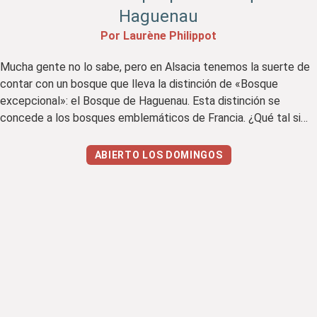
Haguenau
Por Laurène Philippot
Mucha gente no lo sabe, pero en Alsacia tenemos la suerte de
contar con un bosque que lleva la distinción de «Bosque
excepcional»: el Bosque de Haguenau. Esta distinción se
concede a los bosques emblemáticos de Francia. ¿Qué tal si
nos vamos a descubrirlo? Mi opinión en resumen Me ha gustado
Lo que menos me […]
ABIERTO LOS DOMINGOS