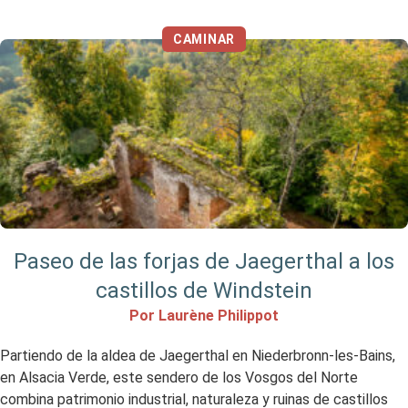
místicas, restos impresionantes de la Línea Maginot y vistas
espectaculares desde el Chemin […]
CAMINAR
Paseo de las forjas de Jaegerthal a los
castillos de Windstein
Por Laurène Philippot
Partiendo de la aldea de Jaegerthal en Niederbronn-les-Bains,
en Alsacia Verde, este sendero de los Vosgos del Norte
combina patrimonio industrial, naturaleza y ruinas de castillos