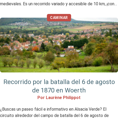
medievales. Es un recorrido variado y accesible de 10 km, ¡con
algunas sorpresas por el camino! Mi opinión en resumen Me ha
gustado No me gustó tanto Vídeo resumen […]
CAMINAR
Recorrido por la batalla del 6 de agosto
de 1870 en Woerth
Por Laurène Philippot
¿Buscas un paseo fácil e informativo en Alsacia Verde? El
circuito alrededor del campo de batalla del 6 de agosto de