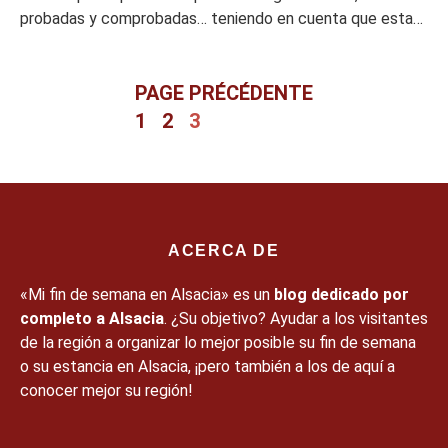
probadas y comprobadas… teniendo en cuenta que esta
lista no es exhaustiva, por supuesto. Billetes de tren en
Alsacia Si vas a coger el tren en Alsacia, debes saber […]
PAGE PRÉCÉDENTE
1
2
3
ACERCA DE
«Mi fin de semana en Alsacia» es un
blog dedicado por
completo a Alsacia
. ¿Su objetivo? Ayudar a los visitantes
de la región a organizar lo mejor posible su fin de semana
o su estancia en Alsacia, ¡pero también a los de aquí a
conocer mejor su región!