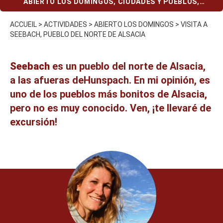
ABIERTO LOS DOMINGOS
,
CIUDADES Y PUEBLOS
,
PRESUPUESTO REDUCIDO
ACCUEIL
>
ACTIVIDADES
>
ABIERTO LOS DOMINGOS
>
VISITA A
SEEBACH, PUEBLO DEL NORTE DE ALSACIA
Seebach
es un pueblo del norte de Alsacia,
a las afueras de
Hunspach
. En mi opinión, es
uno de los pueblos más bonitos de Alsacia,
pero no es muy conocido. Ven, ¡te llevaré de
excursión!