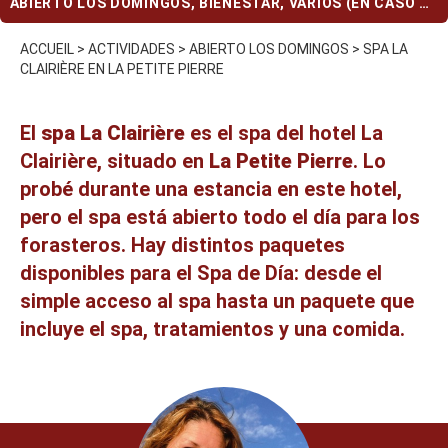
ABIERTO LOS DOMINGOS
,
BIENESTAR
,
VARIOS (EN CASO DE
LLUVIA)
ACCUEIL
>
ACTIVIDADES
>
ABIERTO LOS DOMINGOS
>
SPA LA
CLAIRIÈRE EN LA PETITE PIERRE
El
spa La Clairière
es el spa del hotel La
Clairière, situado en
La Petite Pierre
. Lo
probé durante una estancia en este hotel,
pero el spa está abierto todo el día para los
forasteros. Hay distintos paquetes
disponibles para el Spa de Día: desde el
simple acceso al spa hasta un paquete que
incluye el spa, tratamientos y una comida.