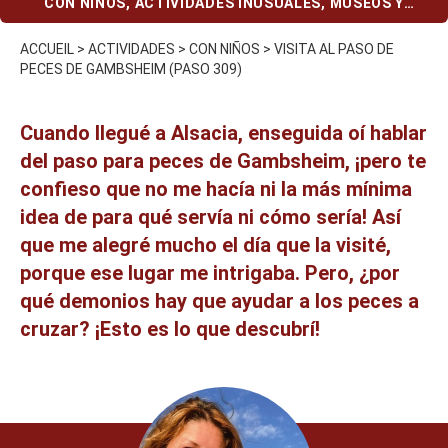
CON NIÑOS
,
ACTIVIDADES INUSUALES
,
MUSEOS Y
MONUMENTOS
ACCUEIL
>
ACTIVIDADES
>
CON NIÑOS
>
VISITA AL PASO DE
PECES DE GAMBSHEIM (PASO 309)
Cuando llegué a Alsacia, enseguida oí hablar
del paso para peces de Gambsheim, ¡pero te
confieso que no me hacía ni la más mínima
idea de para qué servía ni cómo sería! Así
que me alegré mucho el día que la visité,
porque ese lugar me intrigaba. Pero, ¿por
qué demonios hay que ayudar a los peces a
cruzar? ¡Esto es lo que descubrí!