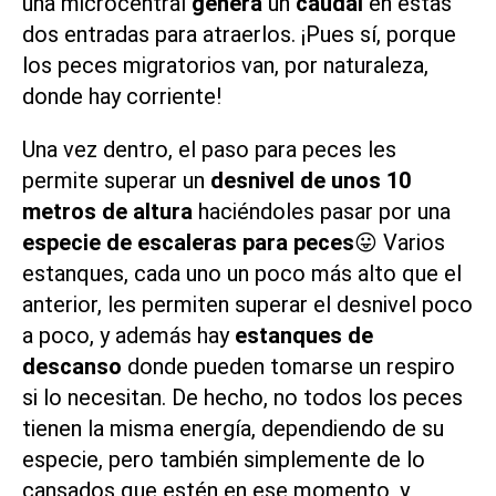
una microcentral
genera
un
caudal
en estas
dos entradas para atraerlos. ¡Pues sí, porque
los peces migratorios van, por naturaleza,
donde hay corriente!
Una vez dentro, el paso para peces les
permite superar un
desnivel de unos 10
metros de altura
haciéndoles pasar por una
especie de escaleras para peces
😛 Varios
estanques, cada uno un poco más alto que el
anterior, les permiten superar el desnivel poco
a poco, y además hay
estanques de
descanso
donde pueden tomarse un respiro
si lo necesitan. De hecho, no todos los peces
tienen la misma energía, dependiendo de su
especie, pero también simplemente de lo
cansados que estén en ese momento, y