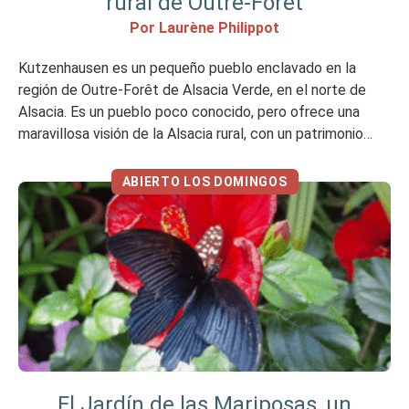
rural de Outre-Forêt
Por Laurène Philippot
Kutzenhausen es un pequeño pueblo enclavado en la
región de Outre-Forêt de Alsacia Verde, en el norte de
Alsacia. Es un pueblo poco conocido, pero ofrece una
maravillosa visión de la Alsacia rural, con un patrimonio
bien conservado y una auténtica identidad local. A
continuación te explicamos por qué merece la pena
ABIERTO LOS DOMINGOS
visitarlo. Mi opinión […]
El Jardín de las Mariposas, un