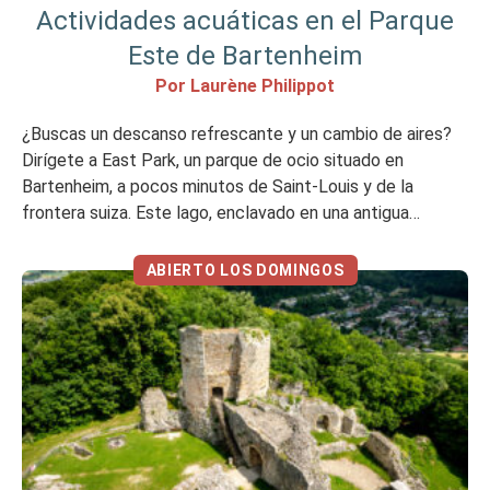
Actividades acuáticas en el Parque
Este de Bartenheim
Por Laurène Philippot
¿Buscas un descanso refrescante y un cambio de aires?
Dirígete a East Park, un parque de ocio situado en
Bartenheim, a pocos minutos de Saint-Louis y de la
frontera suiza. Este lago, enclavado en una antigua
gravera, ofrece una amplia gama de deportes acuáticos.
Una gran idea para una actividad con amigos, en familia o
ABIERTO LOS DOMINGOS
[…]