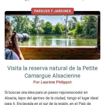
pequeño museo privado que abrió sus puertas en 2025. Lo
esencial de un vistazo Vídeo de presentación […]
PARQUES Y JARDINES
Visita la reserva natural de la Petite
Camargue Alsacienne
Por Laurène Philippot
Si buscas una idea para un paseo rejuvenecedor en
Alsacia, lejos del ajetreo de la ciudad, tengo el lugar ideal
para ti. Enclavada en el sur de la región, en el País de