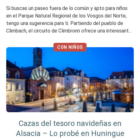
Si buscas un paseo fuera de lo común y apto para niños
en el Parque Natural Regional de los Vosgos del Norte,
tengo una sugerencia para ti. Partiendo del pueblo de
Climbach, el circuito de Climbronn ofrece una interesante
combinación de ruinas místicas, restos impresionantes de
la Línea Maginot y vistas espectaculares desde el Chemin
CON NIÑOS
[…]
Cazas del tesoro navideñas en
Alsacia – Lo probé en Huningue