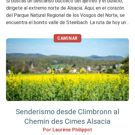
Si buscas un descanso bucólico del ajetreo y el bullicio,
dirígete al extremo norte de Alsacia. Aquí, en el corazón
del Parque Natural Regional de los Vosgos del Norte, se
encuentra el bonito valle de Steinbach. La ruta de hoy une
los pueblos de Niedersteinbach y Obersteinbach. Con sus
acantilados de arenisca rosa, sus bonitos […]
CAMINAR
Senderismo desde Climbronn al
Chemin des Cimes Alsacia
Por Laurène Philippot