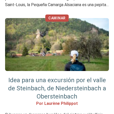
Saint-Louis, la Pequeña Camarga Alsaciana es una pepita
de biodiversidad. Con una superficie de 904 hectáreas,
esta reserva natural nacional ocupa una […]
CAMINAR
Idea para una excursión por el valle
de Steinbach, de Niedersteinbach a
Obersteinbach
Por Laurène Philippot