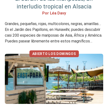
interludio tropical en Alsacia
Por Léa Davy
Grandes, pequeñas, rojas, multicolores, negras, amarillas…
En el Jardin des Papillons, en Hunawihr, puedes descubrir
casi 200 especies de mariposas de Asia, África y América.
Puedes pasear libremente entre estos magníficos
insectos en un invernadero de 1.000 m2 con pequeños
estanques y plantas polinizadoras y tropicales. Mi opinión
ABIERTO LOS DOMINGOS
en resumen Me ha gustado No me […]