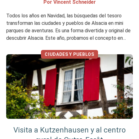
Por Vincent Schneider
Todos los años en Navidad, las búsquedas del tesoro
transforman las ciudades y pueblos de Alsacia en mini
parques de aventuras. Es una forma divertida y original de
descubrir Alsacia. Este año, probamos el concepto en
Huningue, en un entorno refrescante y contemporáneo a
orillas del Rin. Mi opinión en resumen Me ha gustado No
CIUDADES Y PUEBLOS
[…]
Visita a Kutzenhausen y al centro