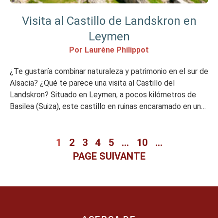
Visita al Castillo de Landskron en
Leymen
Por Laurène Philippot
¿Te gustaría combinar naturaleza y patrimonio en el sur de
Alsacia? ¿Qué te parece una visita al Castillo del
Landskron? Situado en Leymen, a pocos kilómetros de
Basilea (Suiza), este castillo en ruinas encaramado en una
colina del Jura alsaciano ofrece un magnífico panorama.
Mi opinión resumida Me encantó Me gustó menos ¿Por
qué visitar […]
1
2
3
4
5
…
10
…
PAGE SUIVANTE