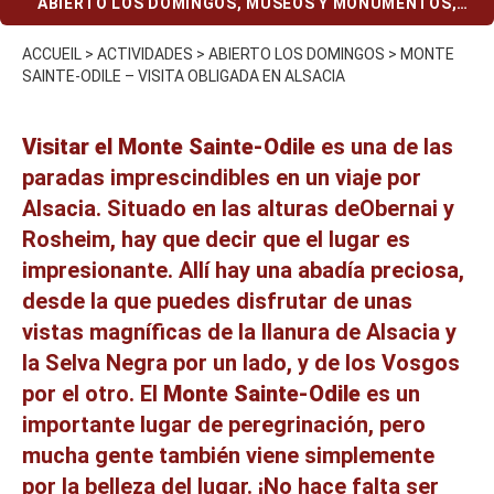
ABIERTO LOS DOMINGOS
,
MUSEOS Y MONUMENTOS
,
PRESUPUESTO REDUCIDO
ACCUEIL
>
ACTIVIDADES
>
ABIERTO LOS DOMINGOS
>
MONTE
SAINTE-ODILE – VISITA OBLIGADA EN ALSACIA
Visitar el Monte Sainte-Odile
es una de las
paradas imprescindibles en un
viaje por
Alsacia
. Situado en las alturas de
Obernai
y
Rosheim
, hay que decir que el lugar es
impresionante. Allí hay una abadía preciosa,
desde la que puedes disfrutar de unas
vistas magníficas de la llanura de Alsacia y
la Selva Negra por un lado, y de los Vosgos
por el otro. El
Monte Sainte-Odile
es un
importante lugar de peregrinación, pero
mucha gente también viene simplemente
por la belleza del lugar. ¡No hace falta ser