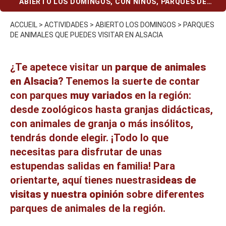
ABIERTO LOS DOMINGOS
,
CON NIÑOS
,
PARQUES DE
ANIMALES
ACCUEIL
>
ACTIVIDADES
>
ABIERTO LOS DOMINGOS
>
PARQUES
DE ANIMALES QUE PUEDES VISITAR EN ALSACIA
¿Te apetece visitar un
parque de animales
en Alsacia
? Tenemos la suerte de contar
con parques
muy variados
en la región:
desde zoológicos hasta granjas didácticas,
con animales de granja o más insólitos,
tendrás donde elegir. ¡Todo lo que
necesitas para disfrutar de
unas
estupendas salidas en familia
! Para
orientarte, aquí tienes nuestras
ideas de
visitas y nuestra opinión
sobre diferentes
parques de animales de la región.