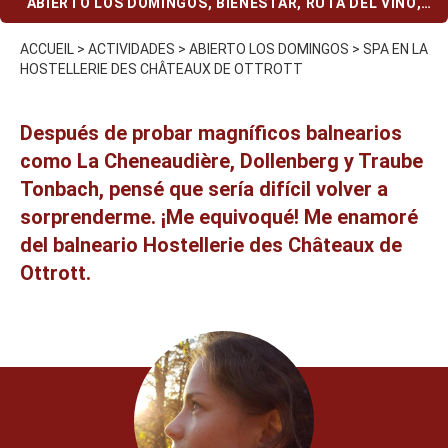
ABIERTO LOS DOMINGOS
,
BIENESTAR
,
RUTA DEL VINO
,
VARIOS (EN CASO DE LLUVIA)
ACCUEIL
>
ACTIVIDADES
>
ABIERTO LOS DOMINGOS
>
SPA EN LA
HOSTELLERIE DES CHÂTEAUX DE OTTROTT
Después de probar
magníficos balnearios
como
La Cheneaudière
,
Dollenberg
y
Traube
Tonbach
, pensé que sería difícil volver a
sorprenderme. ¡Me equivoqué! Me enamoré
del balneario Hostellerie des Châteaux de
Ottrott.