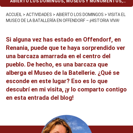
ABIERTO LOS DOMINGOS
,
MUSEOS Y MONUMENTOS
,
MUSEOS Y MONUMENTOS (EN CASO DE LLUVIA)
,
PRESUPUESTO REDUCIDO
ACCUEIL
>
ACTIVIDADES
>
ABIERTO LOS DOMINGOS
>
VISITA EL
MUSEO DE LA BATALLERÍA EN OFFENDORF – ¡HISTORIA VIVA!
Si alguna vez has estado en Offendorf, en
Renania, puede que te haya sorprendido ver
una barcaza amarrada en el centro del
pueblo. De hecho, es una barcaza que
alberga el Museo de la Batellerie. ¿Qué se
esconde en este lugar? Eso es lo que
descubrí en mi visita, ¡y lo comparto contigo
en esta entrada del blog!