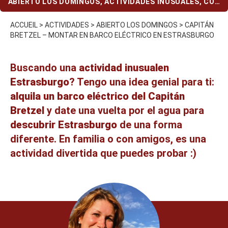
ABIERTO LOS DOMINGOS
,
ACTIVIDADES INUSUALES
,
CON
NIÑOS
,
ESTRASBURGO
ACCUEIL
>
ACTIVIDADES
>
ABIERTO LOS DOMINGOS
>
CAPITÁN
BRETZEL – MONTAR EN BARCO ELÉCTRICO EN ESTRASBURGO
Buscando una
actividad inusual
en
Estrasburgo
? Tengo una idea genial para ti:
alquila un barco eléctrico del Capitán
Bretzel
y date una vuelta por el agua para
descubrir Estrasburgo
de una forma
diferente. En familia o con amigos, es una
actividad divertida que puedes probar :)