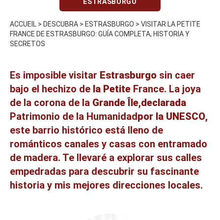
ESTRASBURGO
ACCUEIL
>
DESCUBRA
>
ESTRASBURGO
>
VISITAR LA PETITE
FRANCE DE ESTRASBURGO: GUÍA COMPLETA, HISTORIA Y
SECRETOS
Es imposible visitar
Estrasburgo
sin caer
bajo el hechizo de
la Petite
France. La joya
de la corona de la
Grande Île
,
declarada
Patrimonio de la Humanidad
por la UNESCO
,
este barrio histórico está lleno de
románticos canales y casas con entramado
de madera. Te llevaré a explorar sus calles
empedradas para descubrir su fascinante
historia y mis mejores direcciones locales.