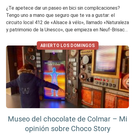
¿Te apetece dar un paseo en bici sin complicaciones?
Tengo uno a mano que seguro que te va a gustar: el
circuito local 412 de «Alsace à vélo», llamado «Naturaleza
y patrimonio de la Unesco», que empieza en Neuf-Brisach.
Mi opinión en resumen Me ha gustado No me gustó tanto
Resumen en vídeo Un circuito […]
ABIERTO LOS DOMINGOS
Museo del chocolate de Colmar – Mi
opinión sobre Choco Story