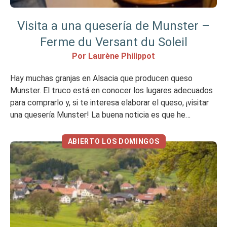
Visita a una quesería de Munster –
Ferme du Versant du Soleil
Por Laurène Philippot
Hay muchas granjas en Alsacia que producen queso
Munster. El truco está en conocer los lugares adecuados
para comprarlo y, si te interesa elaborar el queso, ¡visitar
una quesería Munster! La buena noticia es que he
encontrado una… Mi opinión resumida Me encantó Me
gustó menos Munster, un queso local ¿Conoces el queso
ABIERTO LOS DOMINGOS
Munster? Es […]