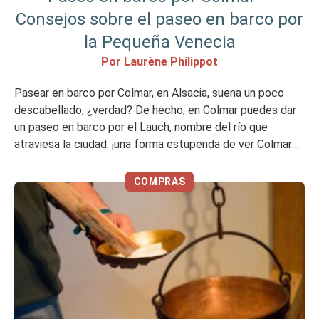
Consejos sobre el paseo en barco por
la Pequeña Venecia
Por Laurène Philippot
Pasear en barco por Colmar, en Alsacia, suena un poco
descabellado, ¿verdad? De hecho, en Colmar puedes dar
un paseo en barco por el Lauch, nombre del río que
atraviesa la ciudad: ¡una forma estupenda de ver Colmar
de otra manera, por el agua! Sin duda es una actividad
turística, pero que te recomiendo. Paseo […]
COMPRAS