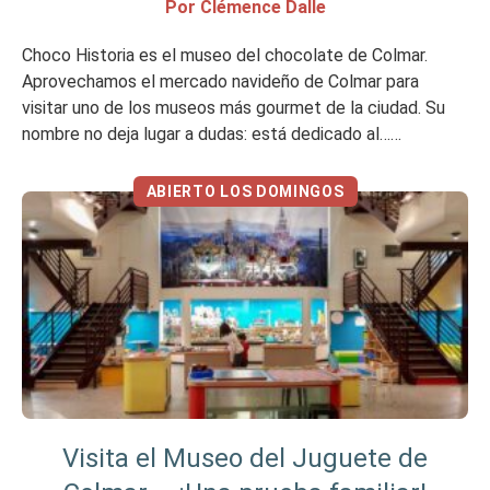
Por Clémence Dalle
Choco Historia es el museo del chocolate de Colmar.
Aprovechamos el mercado navideño de Colmar para
visitar uno de los museos más gourmet de la ciudad. Su
nombre no deja lugar a dudas: está dedicado al…
¡chocolate! ¿Qué es Choco Story en Colmar? Choco Story
es una “cadena” de museos dedicados al chocolate,
ABIERTO LOS DOMINGOS
creada por […]
Visita el Museo del Juguete de