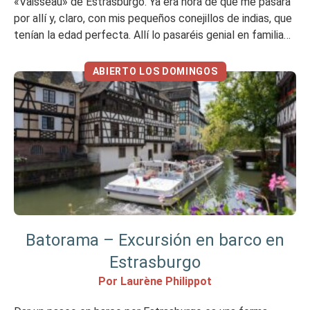
«Vaisseau» de Estrasburgo. Ya era hora de que me pasara
por allí y, claro, con mis pequeños conejillos de indias, que
tenían la edad perfecta. Allí lo pasaréis genial en familia
porque podéis compartir juntos las experiencias y las
actividades. De hecho, ya a partir de los […]
ABIERTO LOS DOMINGOS
Batorama – Excursión en barco en
Estrasburgo
Por Laurène Philippot