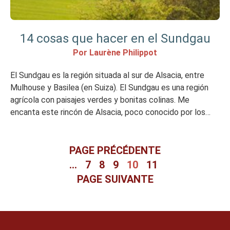
14 cosas que hacer en el Sundgau
Por Laurène Philippot
El Sundgau es la región situada al sur de Alsacia, entre
Mulhouse y Basilea (en Suiza). El Sundgau es una región
agrícola con paisajes verdes y bonitas colinas. Me
encanta este rincón de Alsacia, poco conocido por los
turistas en general, pero que, sin embargo, esconde un
montón de cosas bonitas por descubrir y actividades […]
PAGE PRÉCÉDENTE
…
7
8
9
10
11
PAGE SUIVANTE