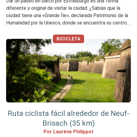
Dar un paseo en barco por Estrasburgo es una forma
diferente y original de visitar la ciudad. ¿Sabías que la
ciudad tiene una «Grande Île», declarada Patrimonio de la
Humanidad por la Unesco, donde se encuentra su centro
histórico? Rodeada por el río Ill (afluente del Rin) y con un
montón de canales, Estrasburgo se […]
BICICLETA
Ruta ciclista fácil alrededor de Neuf-
Brisach (35 km)
Por Laurène Philippot