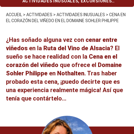
ACTIVIDADES INUSUALES
,
EXCURSIONES
GASTRONÓMICAS
,
RUTA DEL VINO
ACCUEIL
>
ACTIVIDADES
>
ACTIVIDADES INUSUALES
>
CENA EN
EL CORAZÓN DEL VIÑEDO EN EL DOMAINE SOHLER PHILIPPE
¿Has soñado alguna vez con
cenar entre
viñedos
en la
Ruta del Vino de Alsacia
? El
sueño se hace realidad con la
Cena en el
corazón del viñedo
que ofrece el
Domaine
Sohler Philippe
en
Nothalten
. Tras haber
probado esta cena, ¡puedo decirte que es
una experiencia realmente mágica! Así que
tenía que contártelo...