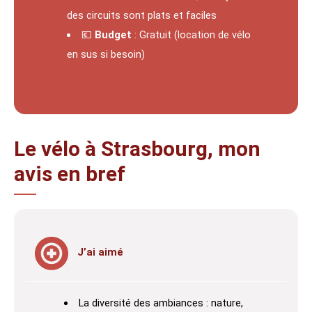
des circuits sont plats et faciles
💶
Budget
: Gratuit (location de vélo
en sus si besoin)
Le vélo à Strasbourg, mon
avis en bref
J’ai aimé
La diversité des ambiances : nature,