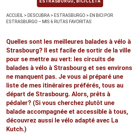
ESTRASBURGO
,
BICICLETA
ACCUEIL
>
DESCUBRA
>
ESTRASBURGO
>
EN BICI POR
ESTRASBURGO – MIS 6 RUTAS FAVORITAS
Quelles sont les meilleures balades à vélo à
Strasbourg? Il est facile de sortir de la ville
pour se mettre au vert: les circuits de
balades à vélo à Strasbourg et ses environs
ne manquent pas. Je vous ai préparé une
liste de mes itinéraires préférés, tous au
départ de Strasbourg. Alors, prêts à
pédaler? (Si vous cherchez plutôt une
balade accompagnée et accessible à tous,
découvrez aussi
le vélo adapté avec La
Kutch
.)