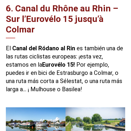
6. Canal du Rhône au Rhin –
Sur l’Eurovélo 15 jusqu’à
Colmar
El
Canal del Ródano al Rin
es también una de
las rutas ciclistas europeas: ¡esta vez,
estamos en la
Eurovélo 15!
Por ejemplo,
puedes ir en bici
de Estrasburgo a Colmar
, o
una ruta más corta a
Sélestat
, o una ruta más
larga a… ¡
Mulhouse
o Basilea!