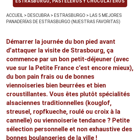
ESTRASBURGO
,
PASTELEROS Y CHOCOLATEROS
ACCUEIL
>
DESCUBRA
>
ESTRASBURGO
>
LAS 5 MEJORES
PANADERÍAS DE ESTRASBURGO (NUESTRAS FAVORITAS)
Démarrer la journée du bon pied avant
d’attaquer la
visite de Strasbourg
, ça
commence par un bon petit-déjeuner (avec
vue sur la Petite France c’est encore mieux),
du bon pain frais ou de bonnes
viennoiseries bien beurrées et bien
croustillantes. Vous êtes plutôt
spécialités
alsaciennes
traditionnelles (kouglof,
streusel, ropfkueche, roulé ou croix à la
cannelle) ou viennoiserie tendance ? Petite
sélection personnelle et non exhaustive des
bonnes boulangeries de la ville !