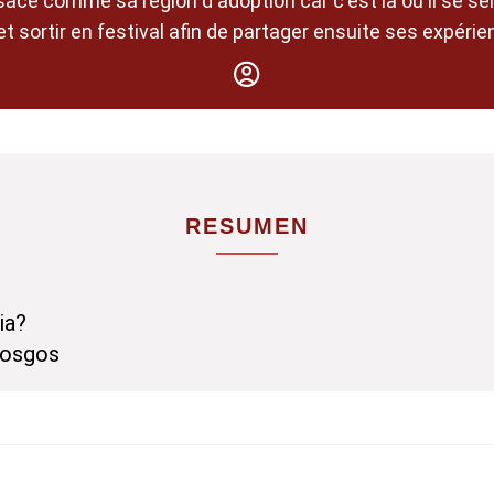
ace comme sa région d'adoption car c'est là où il se sen
t sortir en festival afin de partager ensuite ses expéri
RESUMEN
ia?
Vosgos