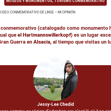
MUSEOS Y MONUMENTOS
,
TURISMO CONMEMORATIVO
MUSEO CONMEMORATIVO DE LINGE – MI OPINIÓN
r conmemorativo (catalogado como monumento his
gual que
el Hartmannswillerkopf
) es un lugar exce
Gran Guerra en
Alsacia
, al tiempo que visitas un 
Jessy-Lee Chedid