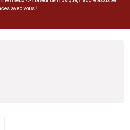
t le mieux ! Amateur de musique, il adore assister
ences avec vous !