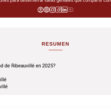
ones para desenterrar ideas geniales que compartir con
RESUMEN
d de Ribeauvillé en 2025?
llé
illé