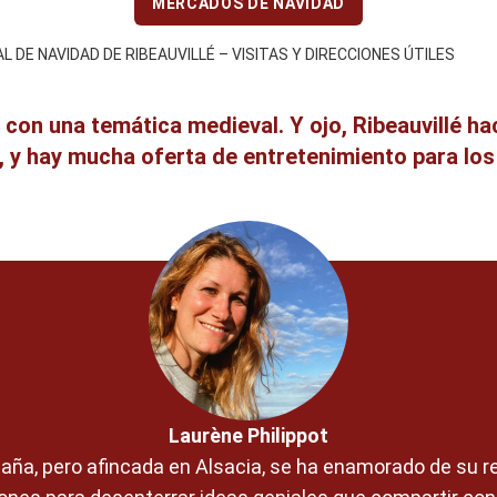
MERCADOS DE NAVIDAD
 DE NAVIDAD DE RIBEAUVILLÉ – VISITAS Y DIRECCIONES ÚTILES
, con una temática medieval. Y ojo, Ribeauvillé h
 y hay mucha oferta de entretenimiento para los 
Laurène Philippot
etaña, pero afincada en Alsacia, se ha enamorado de su 