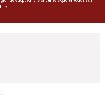
región de adopción y le encanta explorar todos sus
tigo.