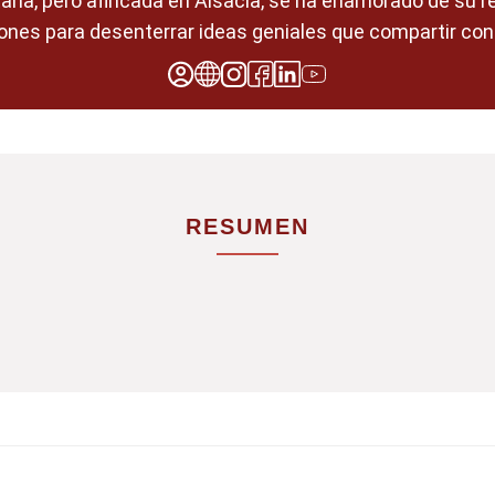
etaña, pero afincada en Alsacia, se ha enamorado de su 
ones para desenterrar ideas geniales que compartir con
RESUMEN